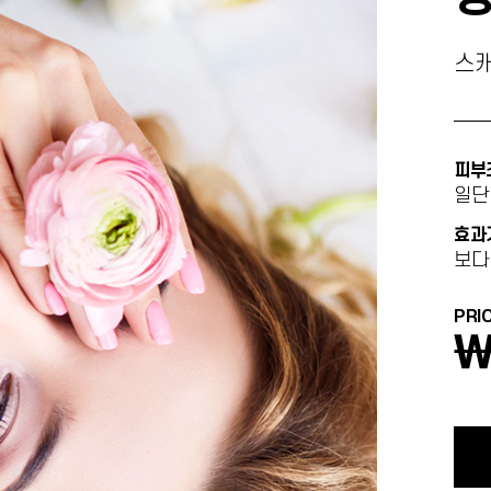
스캐
피부
일단
효과
보다
PRI
￦