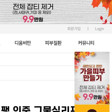
회원가입
Login
킨
디움비만
피부질환
커뮤니티
팽 인중 그물실리프팅