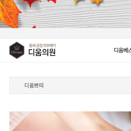
디움베
디움쁘띠