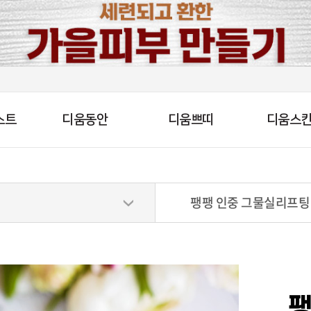
스트
디움동안
디움쁘띠
디움스
팽팽 인중 그물실리프팅
팽