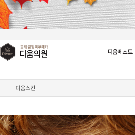
디움베스트
디움스킨