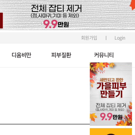
회원가입
Login
디움비만
피부질환
커뮤니티