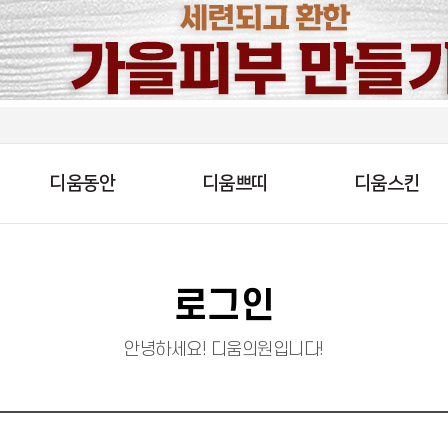
디움동안
디움쁘띠
디움스킨
로그인
안녕하세요! 디움의원입니다!